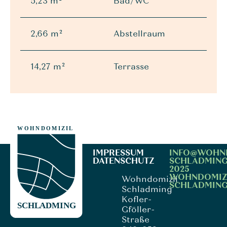
5,23 m²
Bad/WC
2,66 m²
Abstellraum
14,27 m²
Terrasse
IMPRESSUM
INFO@WOHN
DATENSCHUTZ
SCHLADMING
2025
WOHNDOMIZ
Wohndomizil
SCHLADMIN
Schladming
Kofler-
Gföller-
Straße