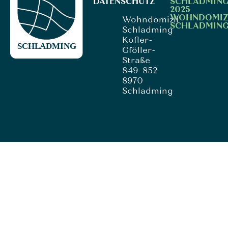
DATENSCHUTZ
SCHLADMING
2025
WOHNDOMIZ
Wohndomizil
SCHLADMIN
Schladming
Kofler-
Gföller-
Straße
849-852
8970
Schladming