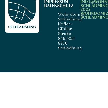
IMPRESSUM
INFO@WOHN
DATENSCHUTZ
SCHLADMING
2025
WOHNDOMIZ
Wohndomizil
SCHLADMIN
Schladming
Kofler-
Gföller-
Straße
849-852
8970
Schladming